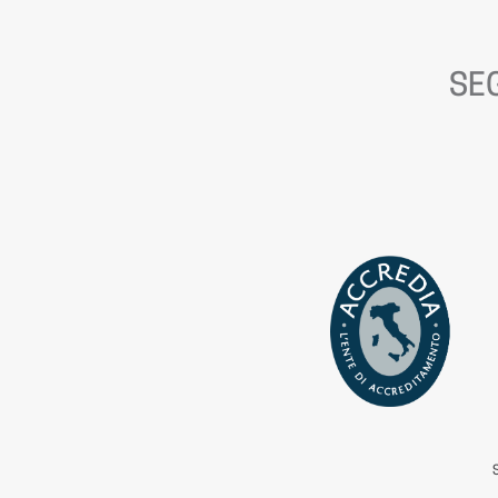
SEG
S