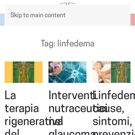
Skip to main content
Tag:
linfedema
La
Interventi
Linfede
terapia
nutraceutici
cause,
rigenerativa
nel
sintomi,
del
glaucoma
prevenz