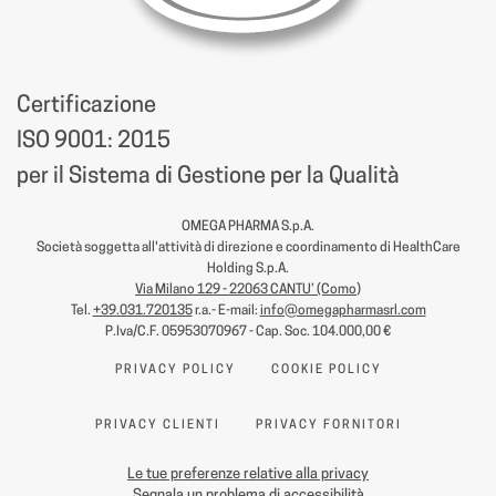
Certificazione
ISO 9001: 2015
per il Sistema di Gestione per la Qualità
OMEGA PHARMA S.p.A.
Società soggetta all'attività di direzione e coordinamento di HealthCare
Holding S.p.A.
Via Milano 129 - 22063 CANTU’ (Como
)
Tel.
+39.031.720135
r.a.- E-mail:
info@omegapharmasrl.com
P.Iva/C.F. 05953070967 - Cap. Soc. 104.000,00 €
PRIVACY POLICY
COOKIE POLICY
PRIVACY CLIENTI
PRIVACY FORNITORI
Le tue preferenze relative alla privacy
Segnala un problema di accessibilità