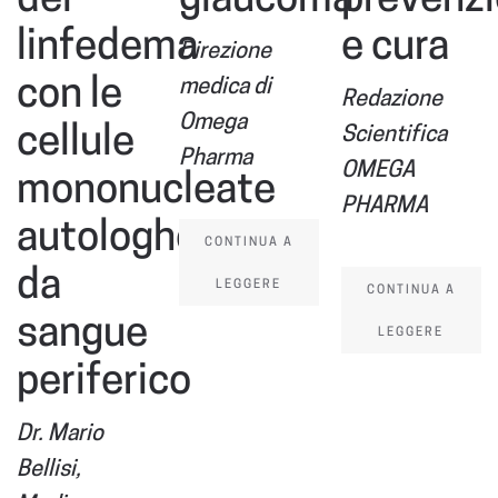
linfedema
e cura
Direzione
con le
medica di
Redazione
Omega
cellule
Scientifica
Pharma
OMEGA
mononucleate
PHARMA
autologhe
CONTINUA A
da
LEGGERE
CONTINUA A
sangue
LEGGERE
periferico
Dr. Mario
Bellisi,