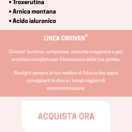
• Troxerutina
• Arnica montana
• Acido ialuronico
®️
LINEA CRIOVEN
Crioven® bustine, compresse, schiuma criogenica e gel:
una linea completa per il benessere delle tue gambe.
Rivolgiti sempre al tuo medico di fiducia che saprà
consigliarti le dosi e i tempi migliori di
somministrazione.
ACQUISTA ORA