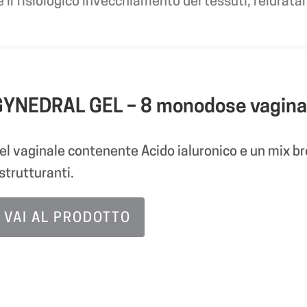
e il fisiologico invecchiamento dei tessuti, reidrat
YNEDRAL GEL – 8 monodose vaginal
el vaginale contenente Acido ialuronico e un mix br
istrutturanti.
VAI AL PRODOTTO