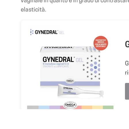
vaginale in quanto è in grado di contrastar
elasticità.
G
G
r