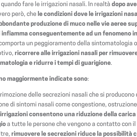
quando fare le irrigazioni nasali. In realtà
dopo aver
 vero però, che
le condizioni dove le irrigazioni n
abbondante produzione di muco nelle vie aeree sup
 infiamma conseguentemente ad un fenomeno infe
co comporta un peggioramento della sintomatologia os
otivo,
ricorrere alle irrigazioni nasali per rimuov
matologia e ridurre i tempi di guarigione
.
 sono maggiormente indicate sono
:
a rimozione delle secrezioni nasali che si producono 
one di sintomi nasali come congestione, ostruzione, 
irrigazioni consentono una riduzione della carica
gio
a tutte le persone che vengono a contatto con il 
ltre,
rimuovere le secrezioni riduce la possibilità 