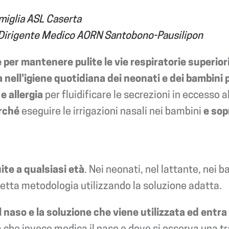
amiglia ASL Caserta
a, Dirigente Medico AORN Santobono-Pausilipon
le per mantenere pulite le vie respiratorie superio
a nell’igiene quotidiana dei neonati e dei bambini p
 e allergia
per fluidificare le secrezioni in eccesso a
rché
eseguire le irrigazioni nasali nei bambini
e sop
te a qualsiasi età
. Nei neonati, nel lattante, nei b
etta metodologia utilizzando la soluzione adatta.
 il naso e la soluzione che viene utilizzata ed entr
ca che invece medica il naso e dove si osserva una t