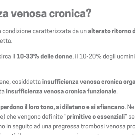
nza venosa cronica?
a condizione caratterizzata da un
alterato ritorno 
etta.
irca il
10-33% delle donne
, il 10-20% degli uomini
vene, cosiddetta
insufficienza venosa cronica org
tta
insufficienza venosa cronica funzionale
.
 perdono il loro tono, si dilatano e si sfiancano
. N
te) che vengono definite “
primitive o essenziali
” s
no in seguito ad una pregressa trombosi venosa p