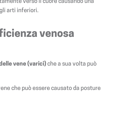
ettamente verso il cuore causando una
 arti inferiori.
ufficienza venosa
delle vene (varici)
che a sua volta può
e vene che può essere causato da posture