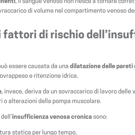
inenti
, il sangue venoso non riesce a tornare corr
raccarico di volume nel compartimento venoso degli
 fattori di rischio dell’ins
uò essere causata da una
dilatazione delle pareti 
ovrappeso e ritenzione idrica.
e
, invece, deriva da un sovraccarico di lavoro dell
ri o alterazioni della pompa muscolare.
dell’
insufficienza venosa cronica
sono:
tura statica per lungo tempo,