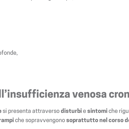
ofonde,
ll’insufficienza venosa cro
e
si presenta attraverso
disturbi
e
sintomi
che rigu
rampi
che sopravvengono
soprattutto nel corso d