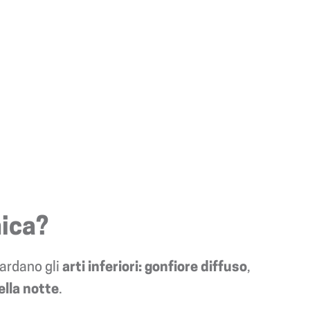
nica?
ardano gli
arti inferiori: gonfiore diffuso
,
ella notte
.