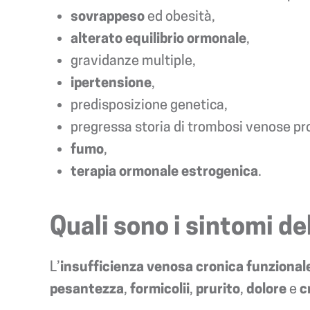
sovrappeso
ed obesità,
alterato equilibrio ormonale
,
gravidanze multiple,
ipertensione
,
predisposizione genetica,
pregressa storia di trombosi venose pr
fumo
,
terapia ormonale estrogenica
.
Quali sono i sintomi de
L’
insufficienza venosa cronica funzional
pesantezza
,
formicolii
,
prurito
,
dolore
e
c