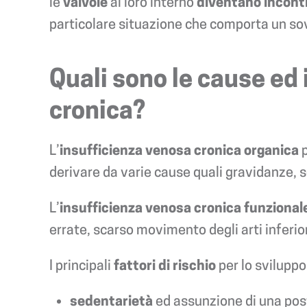
le
valvole
al loro interno
diventano
incont
particolare situazione che comporta un sov
Quali sono le cause ed i
cronica?
L’
insufficienza venosa cronica organica
p
derivare da varie cause quali gravidanze, s
L’
insufficienza venosa cronica funzional
errate, scarso movimento degli arti inferio
I principali
fattori di rischio
per lo sviluppo 
sedentarietà
ed assunzione di una pos