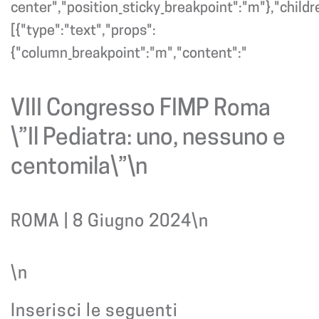
center","position_sticky_breakpoint":"m"},"childr
[{"type":"text","props":
{"column_breakpoint":"m","content":"
VIII Congresso FIMP Roma
\”Il Pediatra: uno, nessuno e
centomila\”\n
ROMA | 8 Giugno 2024\n
\n
Inserisci le seguenti