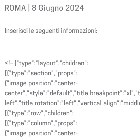
ROMA | 8 Giugno 2024
Inserisci le seguenti informazioni:
<!– {"type":"layout","children":
[{"type":"section","props":
{"image_position":"center-
center","style":"default","title_breakpoint":"xl","t
left","title_rotation":"left","vertical_align":"midd
[{"type":"row","children":
[{"type":"column","props":
{"image_position":"center-