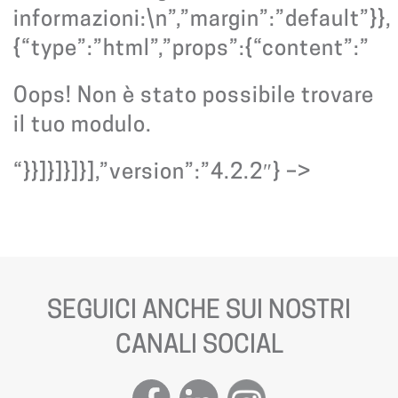
informazioni:\n”,”margin”:”default”}},
{“type”:”html”,”props”:{“content”:”
Oops! Non è stato possibile trovare
il tuo modulo.
“}}]}]}]}],”version”:”4.2.2″} –>
SEGUICI ANCHE SUI NOSTRI
CANALI SOCIAL